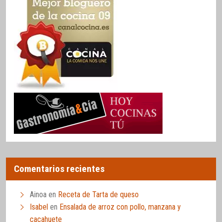
Comentarios recientes
Ainoa
en
Receta de Tarta de queso
Isabel
en
Ensalada de arroz con pollo, manzana y
cacahuete