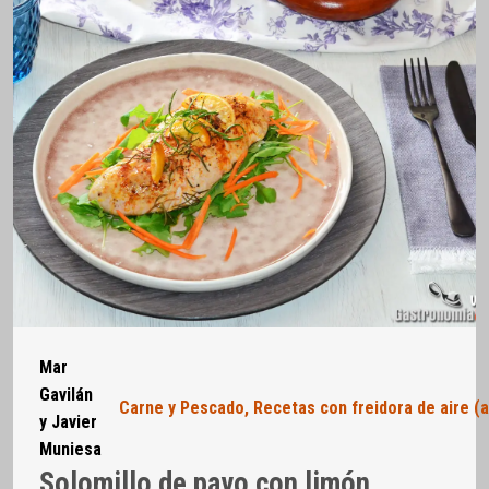
Mar
Gavilán
Carne y Pescado
,
Recetas con freidora de aire (a
y Javier
Muniesa
Solomillo de pavo con limón