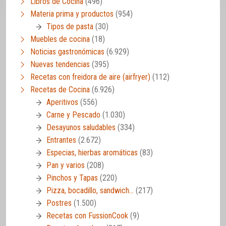
Libros de Cocina
(496)
Materia prima y productos
(954)
Tipos de pasta
(30)
Muebles de cocina
(18)
Noticias gastronómicas
(6.929)
Nuevas tendencias
(395)
Recetas con freidora de aire (airfryer)
(112)
Recetas de Cocina
(6.926)
Aperitivos
(556)
Carne y Pescado
(1.030)
Desayunos saludables
(334)
Entrantes
(2.672)
Especias, hierbas aromáticas
(83)
Pan y varios
(208)
Pinchos y Tapas
(220)
Pizza, bocadillo, sandwich…
(217)
Postres
(1.500)
Recetas con FussionCook
(9)