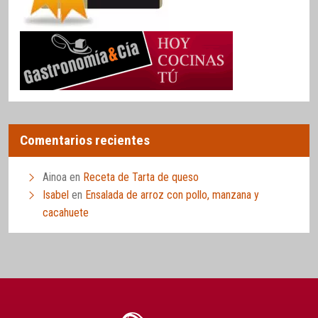
Comentarios recientes
Ainoa
en
Receta de Tarta de queso
Isabel
en
Ensalada de arroz con pollo, manzana y
cacahuete