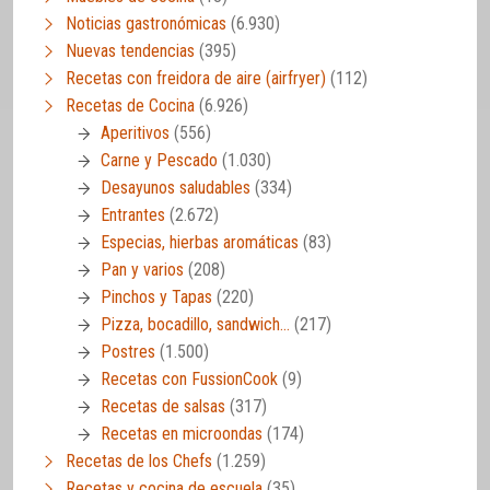
Noticias gastronómicas
(6.930)
Nuevas tendencias
(395)
Recetas con freidora de aire (airfryer)
(112)
Recetas de Cocina
(6.926)
Aperitivos
(556)
Carne y Pescado
(1.030)
Desayunos saludables
(334)
Entrantes
(2.672)
Especias, hierbas aromáticas
(83)
Pan y varios
(208)
Pinchos y Tapas
(220)
Pizza, bocadillo, sandwich…
(217)
Postres
(1.500)
Recetas con FussionCook
(9)
Recetas de salsas
(317)
Recetas en microondas
(174)
Recetas de los Chefs
(1.259)
Recetas y cocina de escuela
(35)