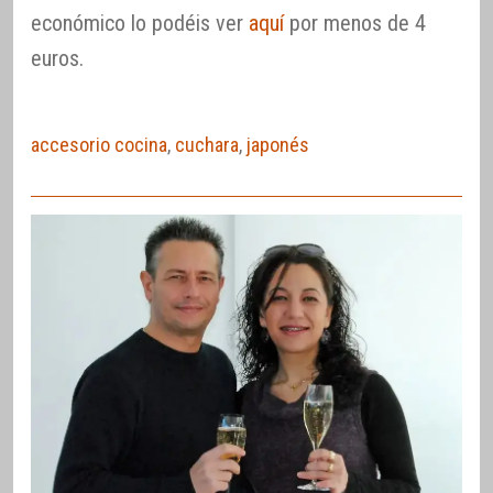
económico lo podéis ver
aquí
por menos de 4
euros.
accesorio cocina
,
cuchara
,
japonés