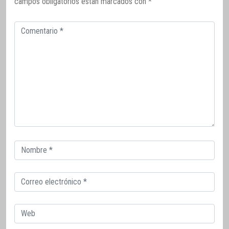
campos obligatorios están marcados con
*
Comentario
Correo
electrónico
Correo
electrónico
Web