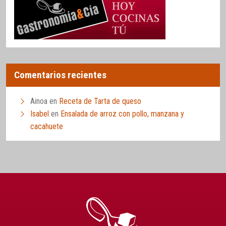
Comentarios recientes
Ainoa
en
Receta de Tarta de queso
Isabel
en
Ensalada de arroz con pollo, manzana y
cacahuete