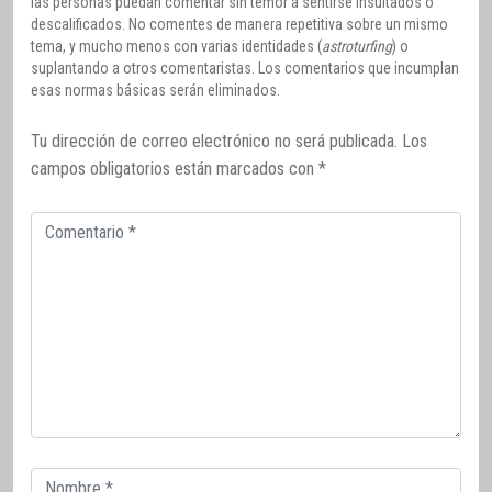
las personas puedan comentar sin temor a sentirse insultados o
descalificados. No comentes de manera repetitiva sobre un mismo
tema, y mucho menos con varias identidades (
astroturfing
) o
suplantando a otros comentaristas. Los comentarios que incumplan
esas normas básicas serán eliminados.
Tu dirección de correo electrónico no será publicada.
Los
campos obligatorios están marcados con
*
Comentario
Correo