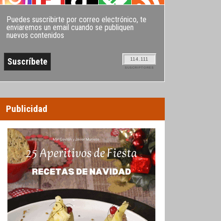
Puedes suscribirte por correo electrónico, te
enviaremos un email cuando se publiquen
nuevos contenidos
114.111
SUSCRIPTORES
Publicidad