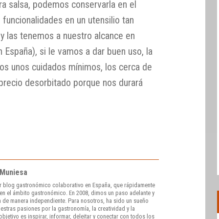
bra salsa, podemos conservarla en el
funcionalidades en un utensilio tan
, y las tenemos a nuestro alcance en
 España), si le vamos a dar buen uso, la
amos unos cuidados mínimos, los cerca de
precio desorbitado porque nos durará
 Muniesa
r blog gastronómico colaborativo en España, que rápidamente
e en el ámbito gastronómico. En 2008, dimos un paso adelante y
 de manera independiente. Para nosotros, ha sido un sueño
stras pasiones por la gastronomía, la creatividad y la
bjetivo es inspirar, informar, deleitar y conectar con todos los