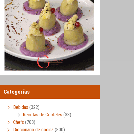
Categorías
Bebidas
(322)
Recetas de Cócteles
(33)
Chefs
(703)
Diccionario de cocina
(800)