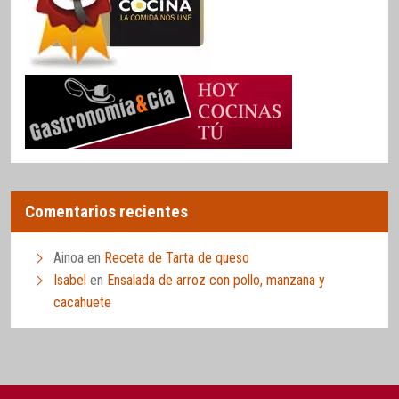
Comentarios recientes
Ainoa
en
Receta de Tarta de queso
Isabel
en
Ensalada de arroz con pollo, manzana y
cacahuete