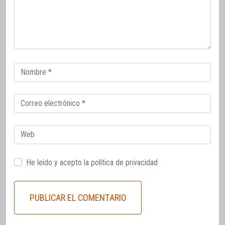
Correo
electrónico
Correo
electrónico
Web
He leido y acepto la
política de privacidad