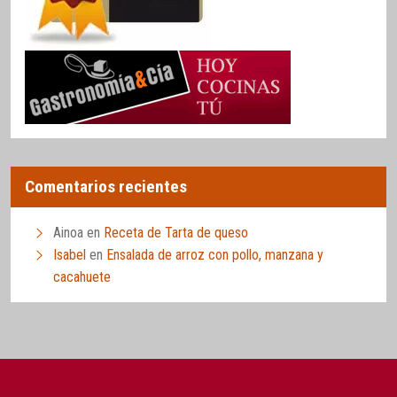
Comentarios recientes
Ainoa
en
Receta de Tarta de queso
Isabel
en
Ensalada de arroz con pollo, manzana y
cacahuete