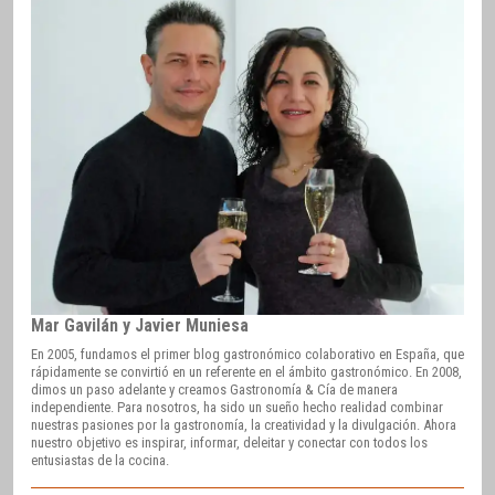
Mar Gavilán y Javier Muniesa
En 2005, fundamos el primer blog gastronómico colaborativo en España, que
rápidamente se convirtió en un referente en el ámbito gastronómico. En 2008,
dimos un paso adelante y creamos Gastronomía & Cía de manera
independiente. Para nosotros, ha sido un sueño hecho realidad combinar
nuestras pasiones por la gastronomía, la creatividad y la divulgación. Ahora
nuestro objetivo es inspirar, informar, deleitar y conectar con todos los
entusiastas de la cocina.