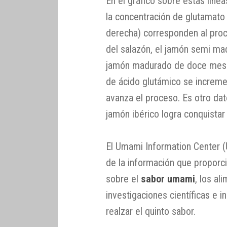
En el gráfico sobre estas lín
la concentración de glutamato 
derecha) corresponden al proce
del salazón, el jamón semi ma
jamón madurado de doce meses
de ácido glutámico se increme
avanza el proceso. Es otro dat
jamón ibérico logra conquistar
El Umami Information Center (U
de la información que propor
sobre el
sabor umami
, los al
investigaciones científicas e i
realzar el quinto sabor.