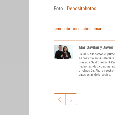
Foto |
Depositphotos
jamón ibérico
,
sabor
,
umami
Mar Gavilán y Javier
En 2005, fundamos el prime
se convirtió en un referent
creamos Gastronomía & Cía
hecho realidad combinar nue
divulgación. Ahora nuestro o
entusiastas de la cocina.