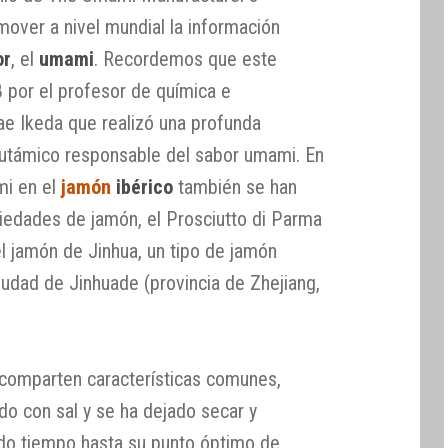
mover a nivel mundial la información
or
, el
umami
. Recordemos que este
 por el profesor de química e
ae Ikeda que realizó una profunda
glutámico responsable del sabor umami. En
mi en el
jamón
ibérico
también se han
riedades de jamón, el Prosciutto di Parma
l jamón de Jinhua, un tipo de jamón
iudad de Jinhuade (provincia de Zhejiang,
 comparten características comunes,
do con sal y se ha dejado secar y
do tiempo hasta su punto óptimo de