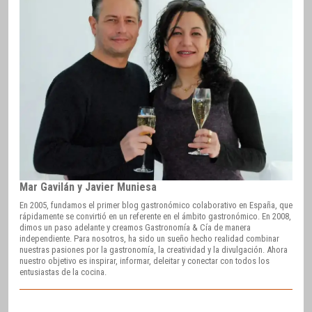
Mar Gavilán y Javier Muniesa
En 2005, fundamos el primer blog gastronómico colaborativo en España, que
rápidamente se convirtió en un referente en el ámbito gastronómico. En 2008,
dimos un paso adelante y creamos Gastronomía & Cía de manera
independiente. Para nosotros, ha sido un sueño hecho realidad combinar
nuestras pasiones por la gastronomía, la creatividad y la divulgación. Ahora
nuestro objetivo es inspirar, informar, deleitar y conectar con todos los
entusiastas de la cocina.