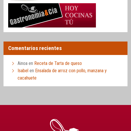
Comentarios recientes
Ainoa
en
Receta de Tarta de queso
Isabel
en
Ensalada de arroz con pollo, manzana y
cacahuete