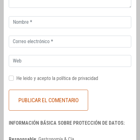
Correo
electrónico
Correo
electrónico
Web
He leido y acepto la
política de privacidad
INFORMACIÓN BÁSICA SOBRE PROTECCIÓN DE DATOS:
Responsable
: Gastronomía & Cía