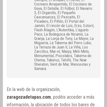
Cocinero Arrepentido, El Cocinero de
Goya, El Detalle, El Fútbol, El Navarro
3, El Organillo, El Pequeño
Cascanueces, El Pescaito, El
Picadero, El Piñón, El Portal del
Jamón, El rincón de Luís, Erzo, Estoril,
Flash Alagón, L’Autentika, L’aguelo
Paco, La Bodeguica de Nicamó, La
Granja, La Lonja de Tony, La Mayor, La
Miguería, La Taberna del Perro Lobo,
La Terraza de Juan II, La Viña, Los
Zarcillos, Mar-el, Marpy, Méli-Mélo,
Monumental, Piscolabis, Taberna de
Chema, Taberus, Tehifé, The New
Sheraton, Vent de Mar, Wenceslao y
Xamara.
En la web de la organización,
zaragozadetapas.com
, podéis acceder a más
información, la ubicación de todos los bares de