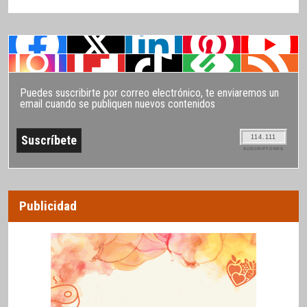
Puedes suscribirte por correo electrónico, te enviaremos un
email cuando se publiquen nuevos contenidos
114.111
SUSCRIPTORES
Publicidad