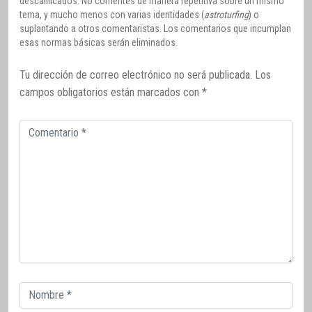
descalificados. No comentes de manera repetitiva sobre un mismo
tema, y mucho menos con varias identidades (
astroturfing
) o
suplantando a otros comentaristas. Los comentarios que incumplan
esas normas básicas serán eliminados.
Tu dirección de correo electrónico no será publicada.
Los
campos obligatorios están marcados con
*
Comentario
Correo
electrónico