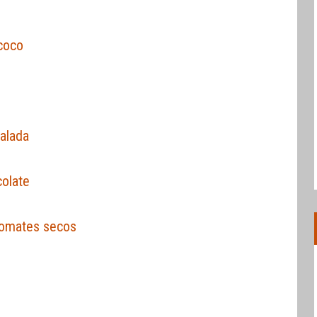
 coco
salada
colate
tomates secos