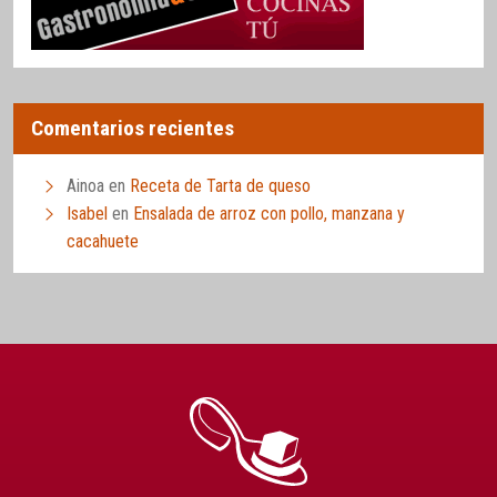
Comentarios recientes
Ainoa
en
Receta de Tarta de queso
Isabel
en
Ensalada de arroz con pollo, manzana y
cacahuete