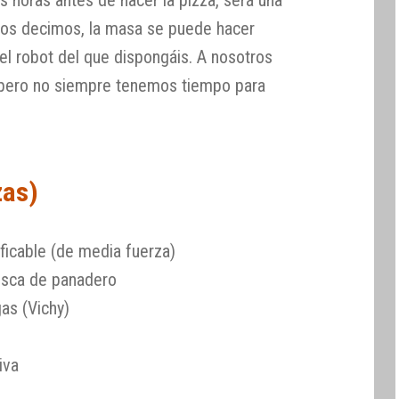
s horas antes de hacer la pizza, será una
os decimos, la masa se puede hacer
l robot del que dispongáis. A nosotros
 pero no siempre tenemos tiempo para
zas)
ficable (de media fuerza)
esca de panadero
as (Vichy)
iva