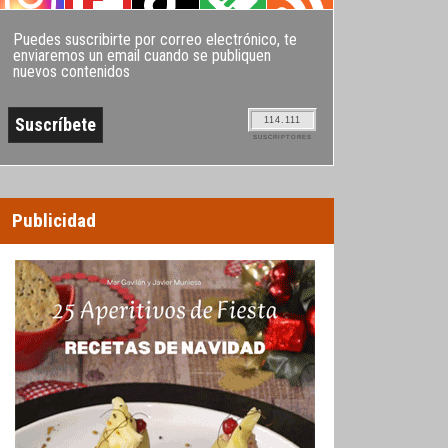
Puedes suscribirte por correo electrónico, te
enviaremos un email cuando se publiquen
nuevos contenidos
114.111
SUSCRIPTORES
Publicidad