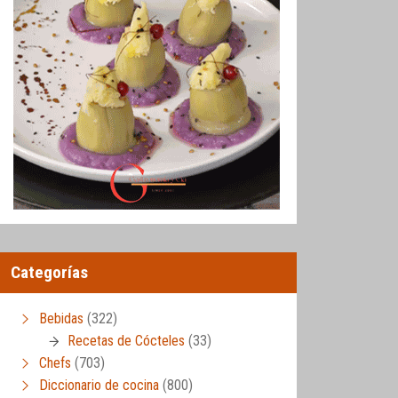
Categorías
Bebidas
(322)
Recetas de Cócteles
(33)
Chefs
(703)
Diccionario de cocina
(800)