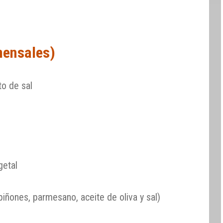
mensales)
to de sal
getal
piñones, parmesano, aceite de oliva y sal)