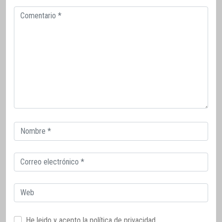
Comentario
Correo
electrónico
Correo
electrónico
Web
He leido y acepto la
política de privacidad