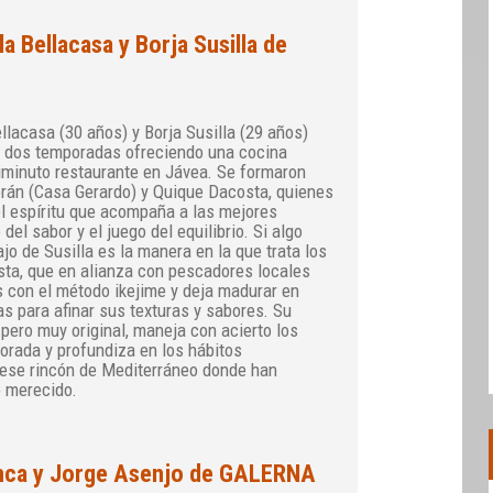
la Bellacasa y Borja Susilla de
ellacasa (30 años) y Borja Susilla (29 años)
e dos temporadas ofreciendo una cocina
diminuto restaurante en Jávea. Se formaron
rán (Casa Gerardo) y Quique Dacosta, quienes
el espíritu que acompaña a las mejores
 del sabor y el juego del equilibrio. Si algo
ajo de Susilla es la manera en la que trata los
sta, que en alianza con pescadores locales
s con el método ikejime y deja madurar en
s para afinar sus texturas y sabores. Su
 pero muy original, maneja con acierto los
orada y profundiza en los hábitos
ese rincón de Mediterráneo donde han
o merecido.
nca y Jorge Asenjo de GALERNA