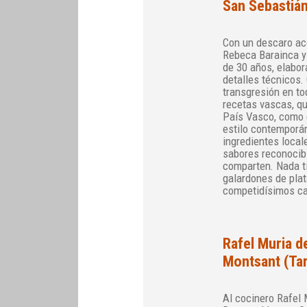
San Sebastiá
Con un descaro ac
Rebeca Barainca y
de 30 años, elabor
detalles técnicos.
transgresión en to
recetas vascas, qu
País Vasco, como e
estilo contemporán
ingredientes local
sabores reconocibl
comparten. Nada t
galardones de plat
competidísimos ca
Rafel Muria d
Montsant (Ta
Al cocinero Rafel 