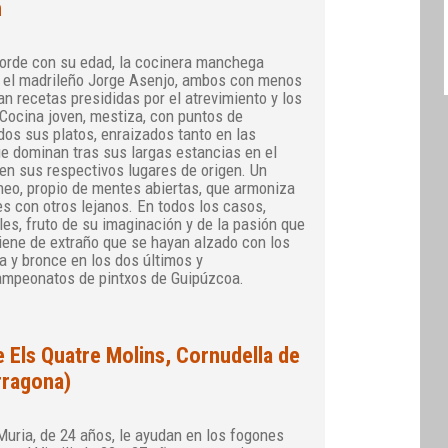
n
orde con su edad, la cocinera manchega
 el madrileño Jorge Asenjo, ambos con menos
an recetas presididas por el atrevimiento y los
 Cocina joven, mestiza, con puntos de
dos sus platos, enraizados tanto en las
e dominan tras sus largas estancias en el
n sus respectivos lugares de origen. Un
eo, propio de mentes abiertas, que armoniza
es con otros lejanos. En todos los casos,
es, fruto de su imaginación y de la pasión que
iene de extraño que se hayan alzado con los
a y bronce en los dos últimos y
mpeonatos de pintxos de Guipúzcoa.
e Els Quatre Molins, Cornudella de
rragona)
Muria, de 24 años, le ayudan en los fogones