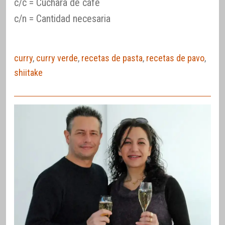
c/c = Cuchara de café
c/n = Cantidad necesaria
curry
,
curry verde
,
recetas de pasta
,
recetas de pavo
,
shiitake