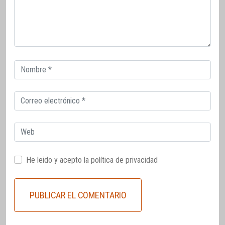
Correo
electrónico
Correo
electrónico
Web
He leido y acepto la
política de privacidad