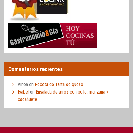
Comentarios recientes
Ainoa
en
Receta de Tarta de queso
Isabel
en
Ensalada de arroz con pollo, manzana y
cacahuete