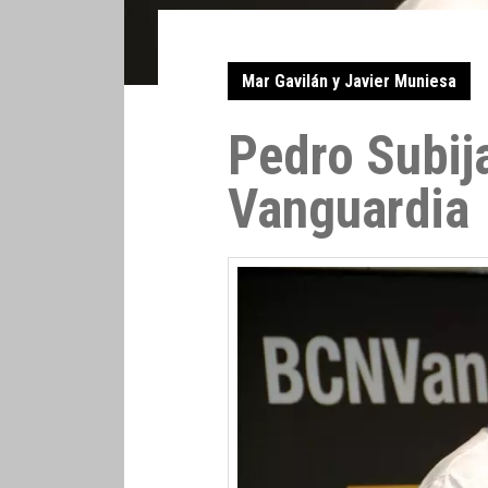
Mar Gavilán y Javier Muniesa
Pedro Subij
Vanguardia