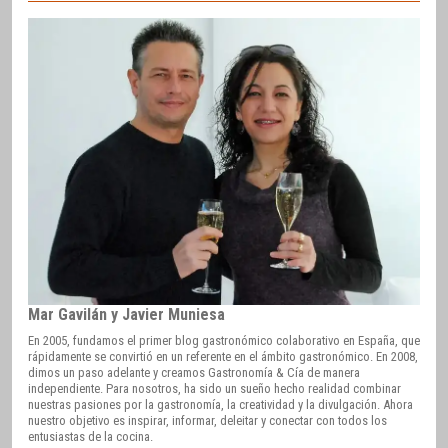
Mar Gavilán y Javier Muniesa
En 2005, fundamos el primer blog gastronómico colaborativo en España, que
rápidamente se convirtió en un referente en el ámbito gastronómico. En 2008,
dimos un paso adelante y creamos Gastronomía & Cía de manera
independiente. Para nosotros, ha sido un sueño hecho realidad combinar
nuestras pasiones por la gastronomía, la creatividad y la divulgación. Ahora
nuestro objetivo es inspirar, informar, deleitar y conectar con todos los
entusiastas de la cocina.