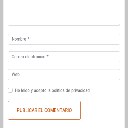
Correo
electrónico
Correo
electrónico
Web
He leido y acepto la
política de privacidad