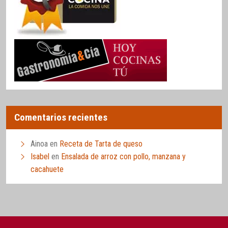
Comentarios recientes
Ainoa
en
Receta de Tarta de queso
Isabel
en
Ensalada de arroz con pollo, manzana y
cacahuete