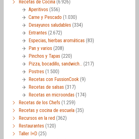
Recetas de Cocina
(6.926)
Aperitivos
(556)
Carne y Pescado
(1.030)
Desayunos saludables
(334)
Entrantes
(2.672)
Especias, hierbas aromáticas
(83)
Pan y varios
(208)
Pinchos y Tapas
(220)
Pizza, bocadillo, sandwich…
(217)
Postres
(1.500)
Recetas con FussionCook
(9)
Recetas de salsas
(317)
Recetas en microondas
(174)
Recetas de los Chefs
(1.259)
Recetas y cocina de escuela
(35)
Recursos en la red
(362)
Restaurantes
(120)
Taller I+D
(25)