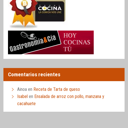
Comentarios recientes
Ainoa
en
Receta de Tarta de queso
Isabel
en
Ensalada de arroz con pollo, manzana y
cacahuete