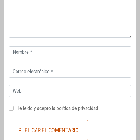
Correo
electrónico
Correo
electrónico
Web
He leido y acepto la
política de privacidad