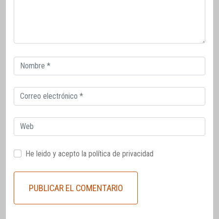
Correo
electrónico
Correo
electrónico
Web
He leido y acepto la
política de privacidad