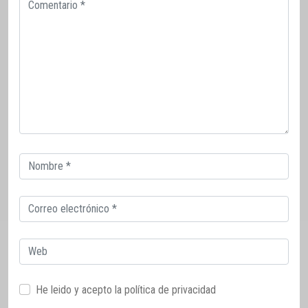
Comentario
Correo
electrónico
Correo
electrónico
Web
He leido y acepto la
política de privacidad