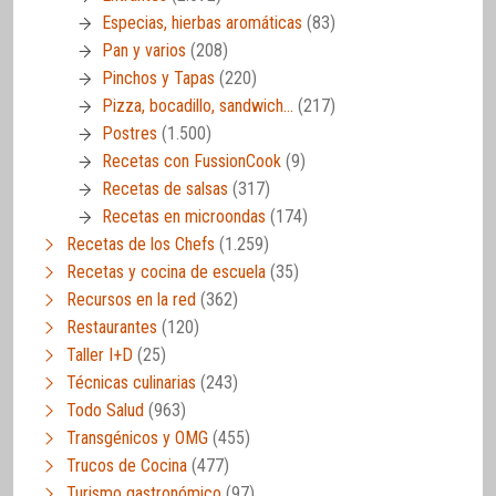
Especias, hierbas aromáticas
(83)
Pan y varios
(208)
Pinchos y Tapas
(220)
Pizza, bocadillo, sandwich…
(217)
Postres
(1.500)
Recetas con FussionCook
(9)
Recetas de salsas
(317)
Recetas en microondas
(174)
Recetas de los Chefs
(1.259)
Recetas y cocina de escuela
(35)
Recursos en la red
(362)
Restaurantes
(120)
Taller I+D
(25)
Técnicas culinarias
(243)
Todo Salud
(963)
Transgénicos y OMG
(455)
Trucos de Cocina
(477)
Turismo gastronómico
(97)