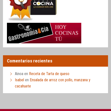
Comentarios recientes
Ainoa
en
Receta de Tarta de queso
Isabel
en
Ensalada de arroz con pollo, manzana y
cacahuete