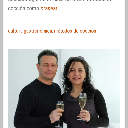
cocción como
brasear
.
cultura gastronómica
,
métodos de cocción