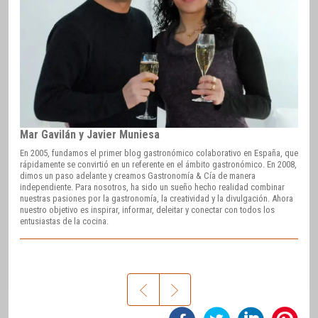
Mar Gavilán y Javier Muniesa
En 2005, fundamos el primer blog gastronómico colaborativo en España, que
rápidamente se convirtió en un referente en el ámbito gastronómico. En 2008,
dimos un paso adelante y creamos Gastronomía & Cía de manera
independiente. Para nosotros, ha sido un sueño hecho realidad combinar
nuestras pasiones por la gastronomía, la creatividad y la divulgación. Ahora
nuestro objetivo es inspirar, informar, deleitar y conectar con todos los
entusiastas de la cocina.