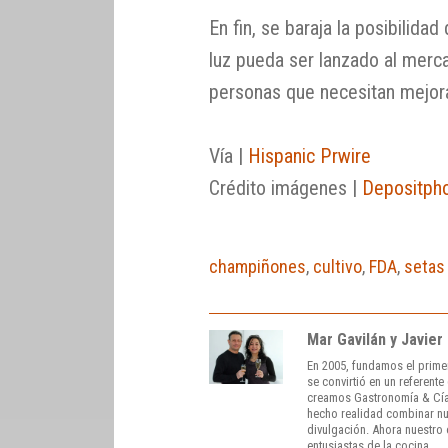
En fin, se baraja la posibilidad
luz pueda ser lanzado al merca
personas que necesitan mejora
Vía |
Hispanic Prwire
Crédito imágenes |
Depositph
champiñones
,
cultivo
,
FDA
,
setas
Mar Gavilán y Javier
En 2005, fundamos el prime
se convirtió en un referent
creamos Gastronomía & Cía
hecho realidad combinar nue
divulgación. Ahora nuestro o
entusiastas de la cocina.