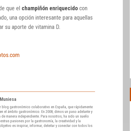
 de que el
champiñón enriquecido
con
do, una opción interesante para aquellas
r su aporte de vitamina D.
otos.com
 Muniesa
r blog gastronómico colaborativo en España, que rápidamente
e en el ámbito gastronómico. En 2008, dimos un paso adelante y
 de manera independiente. Para nosotros, ha sido un sueño
stras pasiones por la gastronomía, la creatividad y la
bjetivo es inspirar, informar, deleitar y conectar con todos los