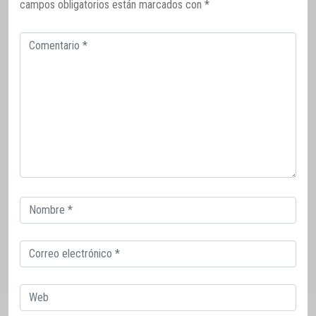
campos obligatorios están marcados con
*
Comentario
Correo
electrónico
Correo
electrónico
Web