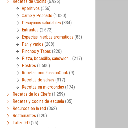
Recetas de Cocina
(6.926)
Aperitivos
(556)
Carne y Pescado
(1.030)
Desayunos saludables
(334)
Entrantes
(2.672)
Especias, hierbas aromáticas
(83)
Pan y varios
(208)
Pinchos y Tapas
(220)
Pizza, bocadillo, sandwich…
(217)
Postres
(1.500)
Recetas con FussionCook
(9)
Recetas de salsas
(317)
Recetas en microondas
(174)
Recetas de los Chefs
(1.259)
Recetas y cocina de escuela
(35)
Recursos en la red
(362)
Restaurantes
(120)
Taller I+D
(25)