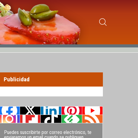
Publicidad
Puedes suscribirte por correo electrónico, te
enviaremos un email cuando se publiquen