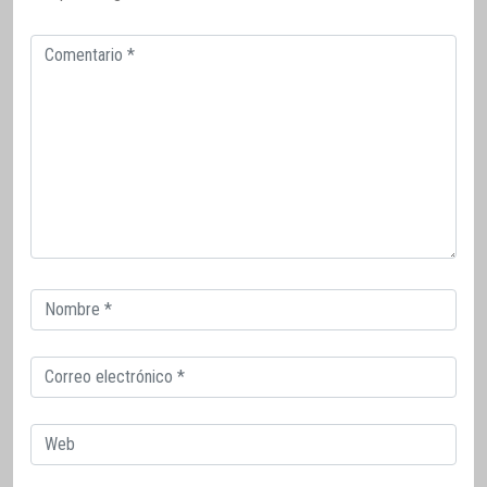
Comentario
Correo
electrónico
Correo
electrónico
Web