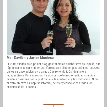
Mar Gavilán y Javier Muniesa
En 2005, fundamos el primer blog gastronómico colaborativo en España, que
rápidamente se convirtió en un referente en el ámbito gastronómico. En 2008,
dimos un paso adelante y creamos Gastronomía & Cía de manera
independiente. Para nosotros, ha sido un sueño hecho realidad combinar
nuestras pasiones por la gastronomía, la creatividad y la divulgación. Ahora
nuestro objetivo es inspirar, informar, deleitar y conectar con todos los
entusiastas de la cocina.