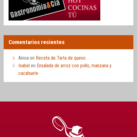
Comentarios recientes
Ainoa
en
Receta de Tarta de queso
Isabel
en
Ensalada de arroz con pollo, manzana y
cacahuete