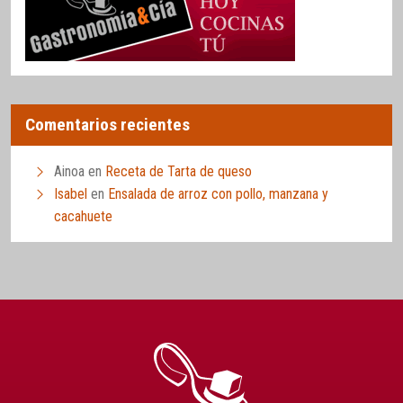
Comentarios recientes
Ainoa
en
Receta de Tarta de queso
Isabel
en
Ensalada de arroz con pollo, manzana y
cacahuete