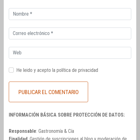
Correo
electrónico
Correo
electrónico
Web
He leido y acepto la
política de privacidad
INFORMACIÓN BÁSICA SOBRE PROTECCIÓN DE DATOS:
Responsable
: Gastronomía & Cía
Finalidad
: Gestión de suscripciones al blog y moderación de