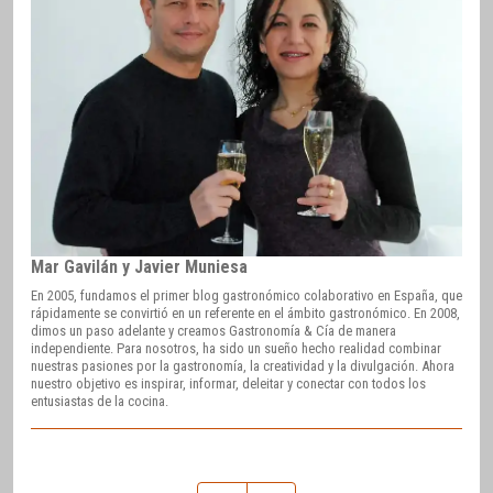
Mar Gavilán y Javier Muniesa
En 2005, fundamos el primer blog gastronómico colaborativo en España, que
rápidamente se convirtió en un referente en el ámbito gastronómico. En 2008,
dimos un paso adelante y creamos Gastronomía & Cía de manera
independiente. Para nosotros, ha sido un sueño hecho realidad combinar
nuestras pasiones por la gastronomía, la creatividad y la divulgación. Ahora
nuestro objetivo es inspirar, informar, deleitar y conectar con todos los
entusiastas de la cocina.