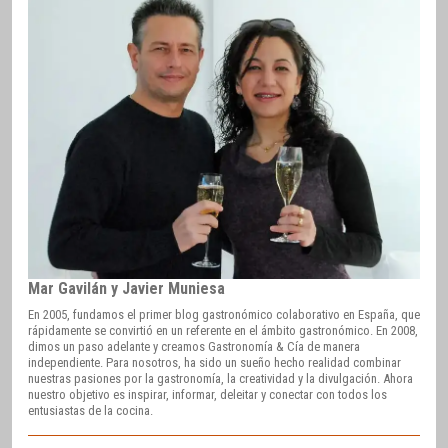
Mar Gavilán y Javier Muniesa
En 2005, fundamos el primer blog gastronómico colaborativo en España, que
rápidamente se convirtió en un referente en el ámbito gastronómico. En 2008,
dimos un paso adelante y creamos Gastronomía & Cía de manera
independiente. Para nosotros, ha sido un sueño hecho realidad combinar
nuestras pasiones por la gastronomía, la creatividad y la divulgación. Ahora
nuestro objetivo es inspirar, informar, deleitar y conectar con todos los
entusiastas de la cocina.