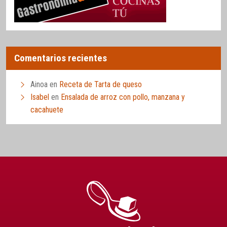
Comentarios recientes
Ainoa
en
Receta de Tarta de queso
Isabel
en
Ensalada de arroz con pollo, manzana y
cacahuete