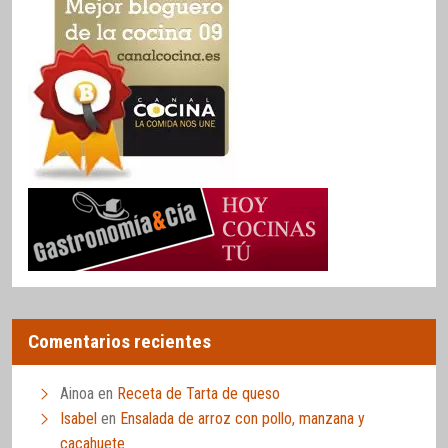
Comentarios recientes
Ainoa
en
Receta de Tarta de queso
Isabel
en
Ensalada de arroz con pollo, manzana y
cacahuete