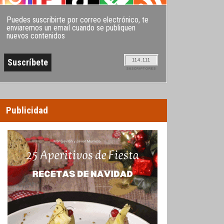
Puedes suscribirte por correo electrónico, te
enviaremos un email cuando se publiquen
nuevos contenidos
114.111
SUSCRIPTORES
Publicidad