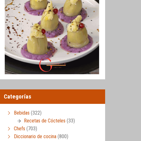
Categorías
Bebidas
(322)
Recetas de Cócteles
(33)
Chefs
(703)
Diccionario de cocina
(800)