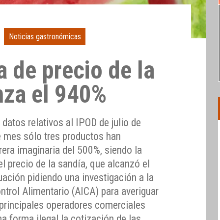
Noticias gastronómicas
a de precio de la
nza el 940%
atos relativos al IPOD de julio de
e mes sólo tres productos han
rera imaginaria del 500%, siendo la
el precio de la sandía, que alcanzó el
ación pidiendo una investigación a la
trol Alimentario (AICA) para averiguar
s principales operadores comerciales
na forma ilegal la cotización de las