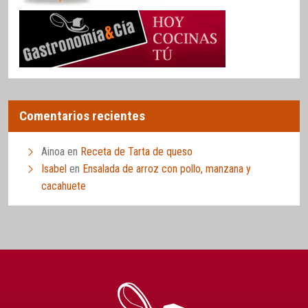
Comentarios recientes
Ainoa
en
Receta de Tarta de queso
Isabel
en
Ensalada de arroz con pollo, manzana y
cacahuete