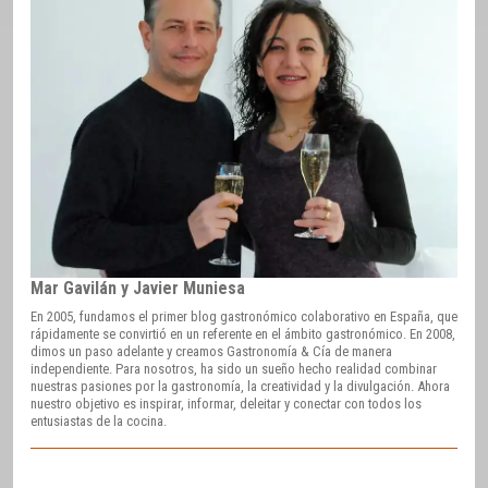
Mar Gavilán y Javier Muniesa
En 2005, fundamos el primer blog gastronómico colaborativo en España, que
rápidamente se convirtió en un referente en el ámbito gastronómico. En 2008,
dimos un paso adelante y creamos Gastronomía & Cía de manera
independiente. Para nosotros, ha sido un sueño hecho realidad combinar
nuestras pasiones por la gastronomía, la creatividad y la divulgación. Ahora
nuestro objetivo es inspirar, informar, deleitar y conectar con todos los
entusiastas de la cocina.