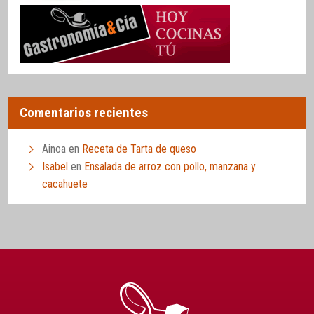
Comentarios recientes
Ainoa
en
Receta de Tarta de queso
Isabel
en
Ensalada de arroz con pollo, manzana y
cacahuete