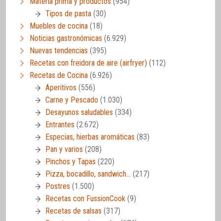
Materia prima y productos
(954)
Tipos de pasta
(30)
Muebles de cocina
(18)
Noticias gastronómicas
(6.929)
Nuevas tendencias
(395)
Recetas con freidora de aire (airfryer)
(112)
Recetas de Cocina
(6.926)
Aperitivos
(556)
Carne y Pescado
(1.030)
Desayunos saludables
(334)
Entrantes
(2.672)
Especias, hierbas aromáticas
(83)
Pan y varios
(208)
Pinchos y Tapas
(220)
Pizza, bocadillo, sandwich…
(217)
Postres
(1.500)
Recetas con FussionCook
(9)
Recetas de salsas
(317)