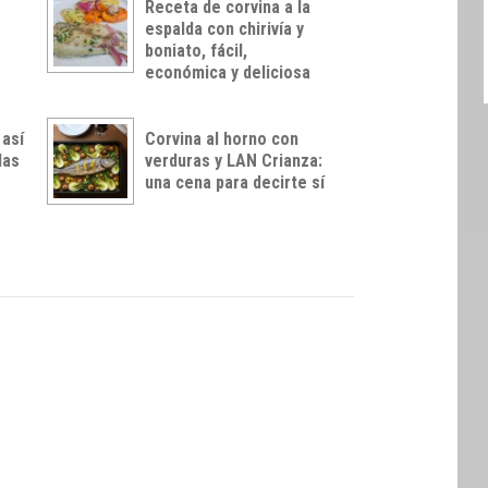
Receta de corvina a la
espalda con chirivía y
boniato, fácil,
económica y deliciosa
 así
Corvina al horno con
das
verduras y LAN Crianza:
una cena para decirte sí