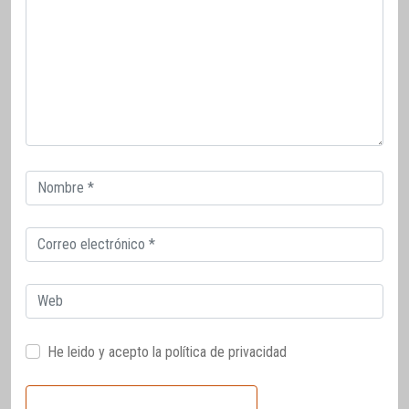
Correo
electrónico
Correo
electrónico
Web
He leido y acepto la
política de privacidad