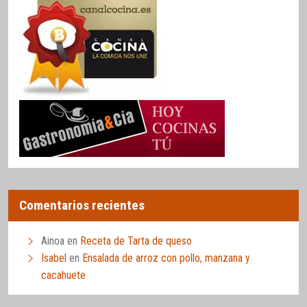
Comentarios recientes
Ainoa
en
Receta de Tarta de queso
Isabel
en
Ensalada de arroz con pollo, manzana y
cacahuete