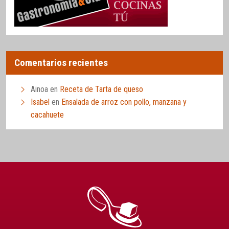
Comentarios recientes
Ainoa
en
Receta de Tarta de queso
Isabel
en
Ensalada de arroz con pollo, manzana y
cacahuete