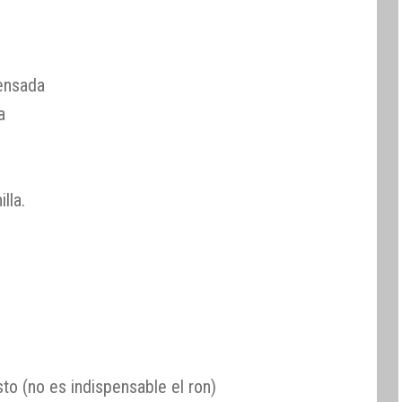
ensada
a
lla.
sto (no es indispensable el ron)