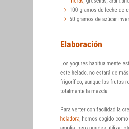
moras
, grosellas, arándan
100 gramos de leche de 
60 gramos de azúcar inver
Elaboración
Los yogures habitualmente están
este helado, no estará de más
frigorífico, aunque los frutos r
totalmente la mezcla.
Para verter con facilidad la cr
heladora
, hemos cogido como p
amplia, pero puedes utilizar otr