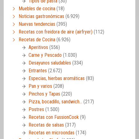
Tipos de pasta
(30)
Muebles de cocina
(18)
Noticias gastronómicas
(6.929)
Nuevas tendencias
(395)
Recetas con freidora de aire (airfryer)
(112)
Recetas de Cocina
(6.926)
Aperitivos
(556)
Carne y Pescado
(1.030)
Desayunos saludables
(334)
Entrantes
(2.672)
Especias, hierbas aromáticas
(83)
Pan y varios
(208)
Pinchos y Tapas
(220)
Pizza, bocadillo, sandwich…
(217)
Postres
(1.500)
Recetas con FussionCook
(9)
Recetas de salsas
(317)
Recetas en microondas
(174)