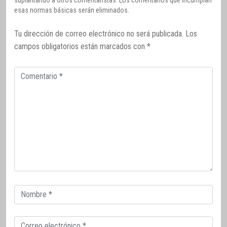
suplantando a otros comentaristas. Los comentarios que incumplan
esas normas básicas serán eliminados.
Tu dirección de correo electrónico no será publicada.
Los
campos obligatorios están marcados con
*
Comentario
Correo
electrónico
Correo