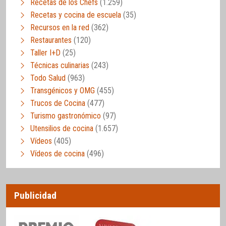
Recetas de los Chefs
(1.259)
Recetas y cocina de escuela
(35)
Recursos en la red
(362)
Restaurantes
(120)
Taller I+D
(25)
Técnicas culinarias
(243)
Todo Salud
(963)
Transgénicos y OMG
(455)
Trucos de Cocina
(477)
Turismo gastronómico
(97)
Utensilios de cocina
(1.657)
Vídeos
(405)
Vídeos de cocina
(496)
Publicidad