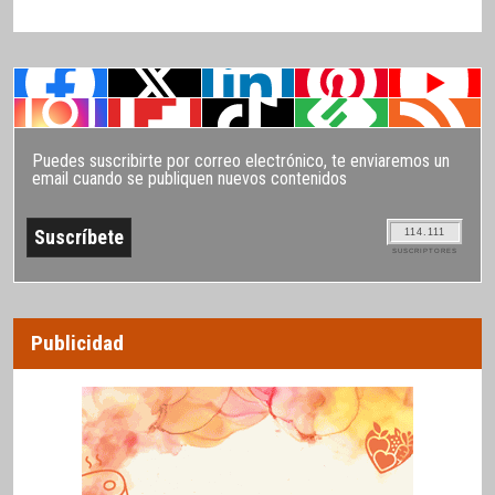
Puedes suscribirte por correo electrónico, te enviaremos un
email cuando se publiquen nuevos contenidos
114.111
SUSCRIPTORES
Publicidad