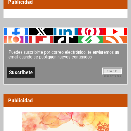
Publicidad
Puedes suscribirte por correo electrónico, te enviaremos un
email cuando se publiquen nuevos contenidos
114.111
SUSCRIPTORES
Publicidad